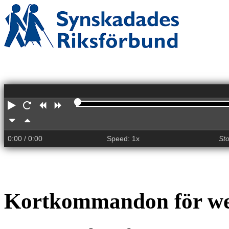
Play
Restart
Rewind
Forward
Slower
Faster
0:00
/ 0:00
Speed: 1x
St
Kortkommandon för we